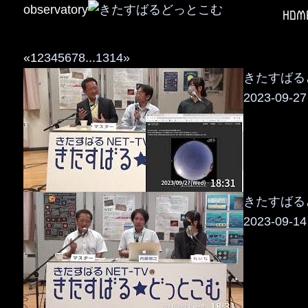
observatory
HOM
«
1
2
3
4
5
6
7
8
...
13
14
»
きたすばるど
2023-09-27
きたすばるど
2023-09-14