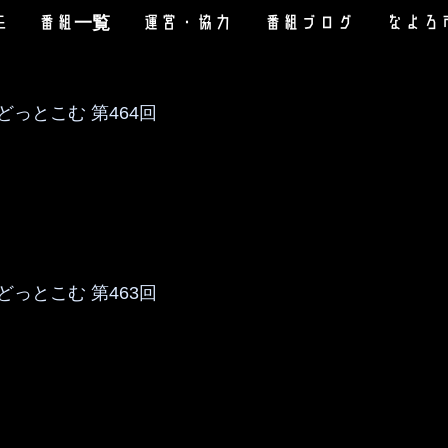
E
番組一覧
運営・協力
番組ブログ
なよろ
っとこむ 第464回
っとこむ 第463回