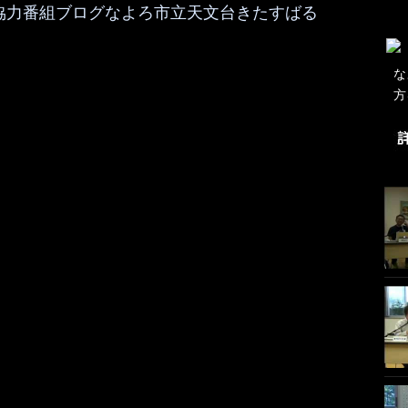
協力
番組ブログ
なよろ市立天文台きたすばる
な
方