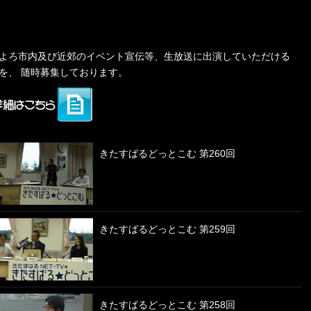
よろ市内及び近郊のイベント宣伝等、生放送に出演していただける
を、 随時募集しております。
きたすばるどっとこむ 第260回
きたすばるどっとこむ 第259回
きたすばるどっとこむ 第258回